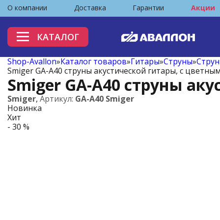
О компании
Доставка
Гарантии
Акции
КАТАЛОГ
Shop-Avallon
»
Каталог товаров
»
Гитары
»
Струны
»
Струн
Smiger GA-A40 струны акустической гитары, с цветны
Smiger GA-A40 струны аку
Smiger
,
Артикул:
GA-A40 Smiger
Новинка
Хит
- 30 %