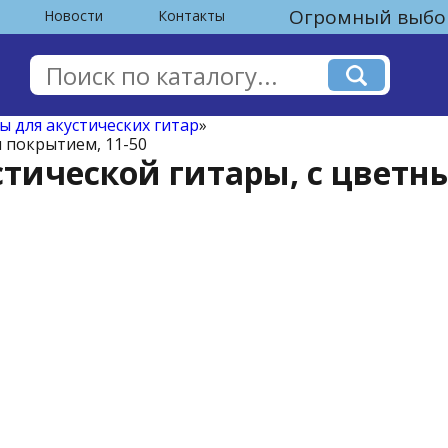
Огромный выбор
Новости
Контакты
ы для акустических гитар
»
м покрытием, 11-50
стической гитары, с цветн