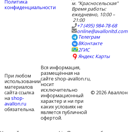
Политика
м. "Красносельская"
конфиденциальности
Время работы:
ежедневно, 10:00 –
21:00
+7 (495) 984-78-68
online@avallonltd.com
Телеграм
ВКонтакте
2ГИС
Яндекс Карты
Вся информация,
размещённая на
При любом
сайте shop-avallon.ru,
использовании
носит
материалов
исключительно
сайта ссылка
© 2026 Аваллон
информационный
на
shop-
характер и ни при
avallon.ru
каких условиях не
обязательна.
является публичной
офертой.