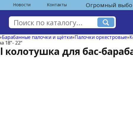
Огромный выбор
Новости
Контакты
»
Барабанные палочки и щётки
»
Палочки оркестровые
»
К
а 18"- 22"
l колотушка для бас-бараба