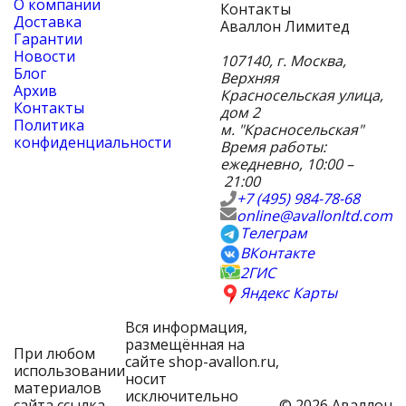
О компании
Контакты
Доставка
Аваллон Лимитед
Гарантии
Новости
107140
,
г. Москва
,
Блог
Верхняя
Архив
Красносельская улица,
Контакты
дом 2
Политика
м. "Красносельская"
конфиденциальности
Время работы:
ежедневно, 10:00 –
21:00
+7 (495) 984-78-68
online@avallonltd.com
Телеграм
ВКонтакте
2ГИС
Яндекс Карты
Вся информация,
размещённая на
При любом
сайте shop-avallon.ru,
использовании
носит
материалов
исключительно
сайта ссылка
© 2026 Аваллон