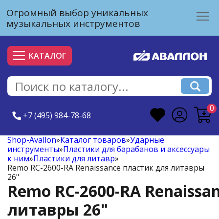
Огромный выбор уникальных
музыкальных инструментов
КАТАЛОГ
0
+7 (495) 984-78-68
Shop-Avallon
»
Каталог товаров
»
Ударные
инструменты
»
Пластики для барабанов и аксессуары
к ним
»
Пластики для литавр
»
Remo RC-2600-RA Renaissance пластик для литавры
26"
Remo RC-2600-RA Renaissa
литавры 26"