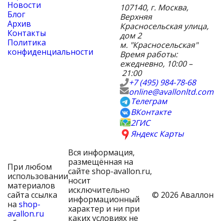
Новости
107140
,
г. Москва
,
Блог
Верхняя
Архив
Красносельская улица,
Контакты
дом 2
Политика
м. "Красносельская"
конфиденциальности
Время работы:
ежедневно, 10:00 –
21:00
+7 (495) 984-78-68
online@avallonltd.com
Телеграм
ВКонтакте
2ГИС
Яндекс Карты
Вся информация,
размещённая на
При любом
сайте shop-avallon.ru,
использовании
носит
материалов
исключительно
сайта ссылка
© 2026 Аваллон
информационный
на
shop-
характер и ни при
avallon.ru
каких условиях не