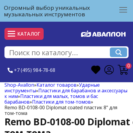
Огромный выбор уникальных
музыкальных инструментов
КАТАЛОГ
0
+7 (495) 984-78-68
Shop-Avallon
»
Каталог товаров
»
Ударные
инструменты
»
Пластики для барабанов и аксессуары
к ним
»
Пластики для малых, томов и бас
барабанов
»
Пластики для том-томов
»
Remo BD-0108-00 Diplomat coated пластик 8" для
том-тома
Remo BD-0108-00 Diplomat 
том-тома