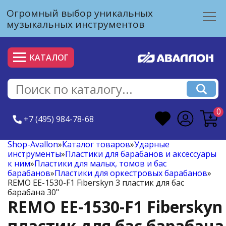
Огромный выбор уникальных
музыкальных инструментов
КАТАЛОГ
0
+7 (495) 984-78-68
Shop-Avallon
»
Каталог товаров
»
Ударные
инструменты
»
Пластики для барабанов и аксессуары
к ним
»
Пластики для малых, томов и бас
барабанов
»
Пластики для оркестровых барабанов
»
REMO EE-1530-F1 Fiberskyn 3 пластик для бас
барабана 30"
REMO EE-1530-F1 Fiberskyn
пластик для бас барабана