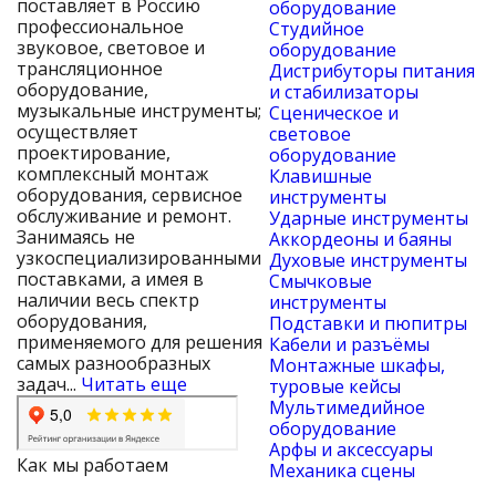
поставляет в Россию
оборудование
профессиональное
Студийное
звуковое, световое и
оборудование
трансляционное
Дистрибуторы питания
оборудование,
и стабилизаторы
музыкальные инструменты;
Сценическое и
осуществляет
световое
проектирование,
оборудование
комплексный монтаж
Клавишные
оборудования, сервисное
инструменты
обслуживание и ремонт.
Ударные инструменты
Занимаясь не
Аккордеоны и баяны
узкоспециализированными
Духовые инструменты
поставками, а имея в
Смычковые
наличии весь спектр
инструменты
оборудования,
Подставки и пюпитры
применяемого для решения
Кабели и разъёмы
самых разнообразных
Монтажные шкафы,
задач...
Читать еще
туровые кейсы
Мультимедийное
оборудование
Арфы и аксессуары
Как мы работаем
Механика сцены