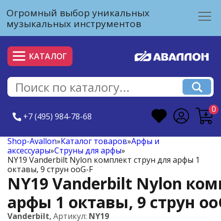
Огромный выбор уникальных
музыкальных инструментов
КАТАЛОГ
0
+7 (495) 984-78-68
Shop-Avallon
»
Каталог товаров
»
Арфы и
аксессуары
»
Струны для арфы
»
NY19 Vanderbilt Nylon комплект струн для арфы 1
октавы, 9 струн ооG-F
NY19 Vanderbilt Nylon ком
арфы 1 октавы, 9 струн оо
Vanderbilt
,
Артикул:
NY19