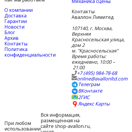
Механика сцены
О компании
Контакты
Доставка
Аваллон Лимитед
Гарантии
Новости
107140
,
г. Москва
,
Блог
Верхняя
Архив
Красносельская улица,
Контакты
дом 2
Политика
м. "Красносельская"
конфиденциальности
Время работы:
ежедневно, 10:00 –
21:00
+7 (495) 984-78-68
online@avallonltd.com
Телеграм
ВКонтакте
2ГИС
Яндекс Карты
Вся информация,
размещённая на
При любом
сайте shop-avallon.ru,
использовании
носит