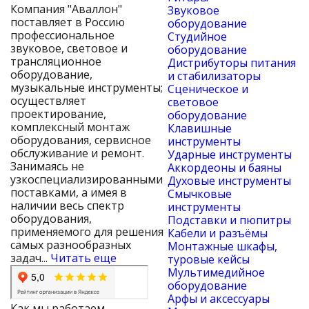
Компания "Аваллон"
Звуковое
поставляет в Россию
оборудование
профессиональное
Студийное
звуковое, световое и
оборудование
трансляционное
Дистрибуторы питания
оборудование,
и стабилизаторы
музыкальные инструменты;
Сценическое и
осуществляет
световое
проектирование,
оборудование
комплексный монтаж
Клавишные
оборудования, сервисное
инструменты
обслуживание и ремонт.
Ударные инструменты
Занимаясь не
Аккордеоны и баяны
узкоспециализированными
Духовые инструменты
поставками, а имея в
Смычковые
наличии весь спектр
инструменты
оборудования,
Подставки и пюпитры
применяемого для решения
Кабели и разъёмы
самых разнообразных
Монтажные шкафы,
задач...
Читать еще
туровые кейсы
Мультимедийное
оборудование
Арфы и аксессуары
Как мы работаем