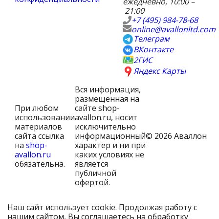
ежедневно, 10:00 –
21:00
+7 (495) 984-78-68
online@avallonltd.com
Телеграм
ВКонтакте
2ГИС
Яндекс Карты
Вся информация,
размещённая на
При любом
сайте shop-
использовании
avallon.ru, носит
материалов
исключительно
сайта ссылка
информационный
© 2026 Аваллон
на
shop-
характер и ни при
avallon.ru
каких условиях не
обязательна.
является
публичной
офертой.
Наш сайт использует cookie. Продолжая работу с
нашим сайтом, Вы соглашаетесь на обработку