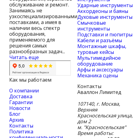
обслуживание и ремонт.
Ударные инструменты
Занимаясь не
Аккордеоны и баяны
узкоспециализированными
Духовые инструменты
поставками, а имея в
Смычковые
наличии весь спектр
инструменты
оборудования,
Подставки и пюпитры
применяемого для
Кабели и разъёмы
решения самых
Монтажные шкафы,
разнообразных задач...
туровые кейсы
Читать еще
Мультимедийное
оборудование
Арфы и аксессуары
Механика сцены
Как мы работаем
Контакты
О компании
Аваллон Лимитед
Доставка
Гарантии
107140
,
г. Москва
,
Новости
Верхняя
Блог
Красносельская улица,
Архив
дом 2
Контакты
м. "Красносельская"
Политика
Время работы:
конфиденциальности