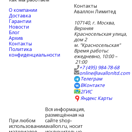
Контакты
О компании
Аваллон Лимитед
Доставка
Гарантии
107140
,
г. Москва
,
Новости
Верхняя
Блог
Красносельская улица,
Архив
дом 2
Контакты
м. "Красносельская"
Политика
Время работы:
конфиденциальности
ежедневно, 10:00 –
21:00
+7 (495) 984-78-68
online@avallonltd.com
Телеграм
ВКонтакте
2ГИС
Яндекс Карты
Вся информация,
размещённая на
При любом
сайте shop-
использовании
avallon.ru, носит
материалов
исключительно