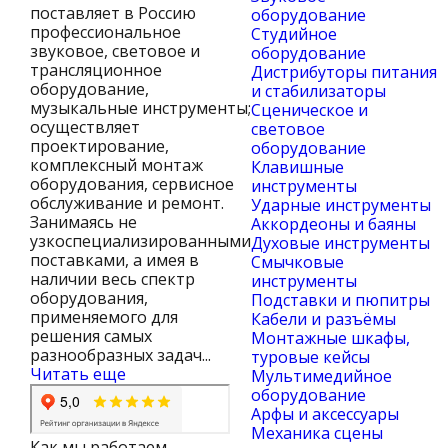
поставляет в Россию
оборудование
профессиональное
Студийное
звуковое, световое и
оборудование
трансляционное
Дистрибуторы питания
оборудование,
и стабилизаторы
музыкальные инструменты;
Сценическое и
осуществляет
световое
проектирование,
оборудование
комплексный монтаж
Клавишные
оборудования, сервисное
инструменты
обслуживание и ремонт.
Ударные инструменты
Занимаясь не
Аккордеоны и баяны
узкоспециализированными
Духовые инструменты
поставками, а имея в
Смычковые
наличии весь спектр
инструменты
оборудования,
Подставки и пюпитры
применяемого для
Кабели и разъёмы
решения самых
Монтажные шкафы,
разнообразных задач...
туровые кейсы
Читать еще
Мультимедийное
оборудование
Арфы и аксессуары
Механика сцены
Как мы работаем