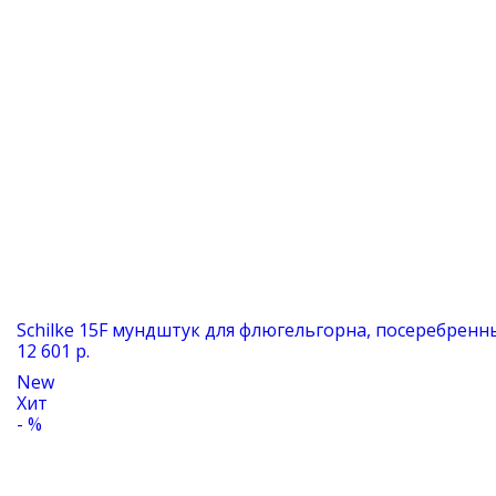
Schilke 15F мундштук для флюгельгорна, посеребренн
12 601 р.
New
Хит
- %