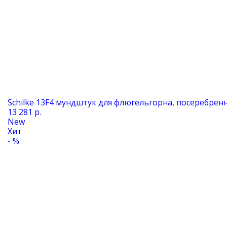
Schilke 13F4 мундштук для флюгельгорна, посеребрен
13 281 р.
New
Хит
- %