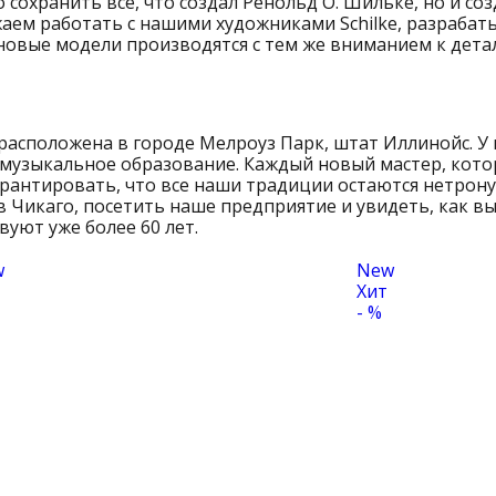
ко сохранить все, что создал Ренольд О. Шильке, но и с
аем работать с нашими художниками Schilke, разрабат
новые модели производятся с тем же вниманием к детал
 расположена в городе Мелроуз Парк, штат Иллинойс. У 
 музыкальное образование. Каждый новый мастер, кот
гарантировать, что все наши традиции остаются нетро
Чикаго, посетить наше предприятие и увидеть, как 
уют уже более 60 лет.
w
New
Хит
- %