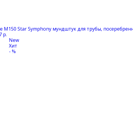
ke M150 Star Symphony мундштук для трубы, посеребрен
7 р.
New
Хит
- %