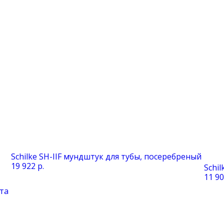
Schilke SH-IIF мундштук для тубы, посеребреный
19 922 р.
Schi
11 90
та