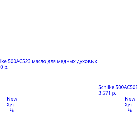
ilke 500AC523 масло для медных духовых
0 р.
Schilke 500АС5
3 571 р.
New
New
Хит
Хит
- %
- %