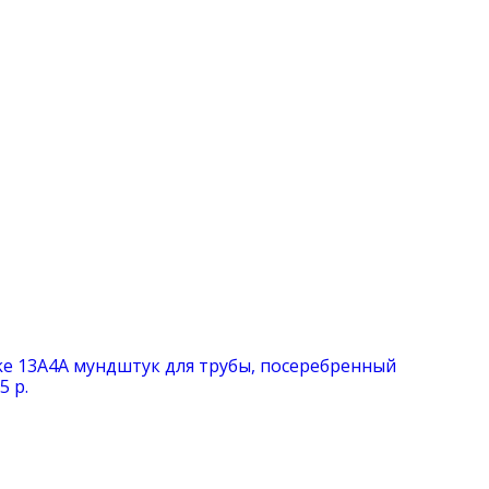
lke 13A4A мундштук для трубы, посеребренный
5 р.