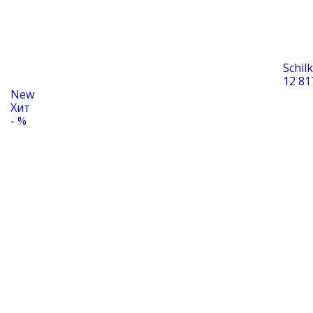
Schil
12 81
New
Хит
- %