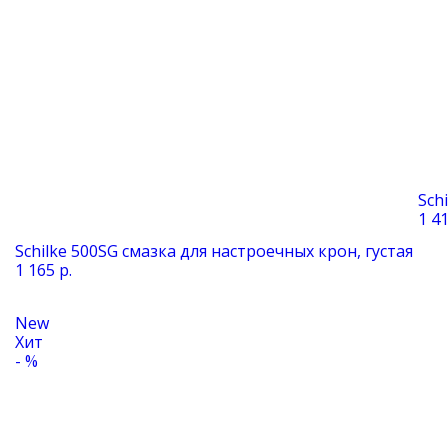
Sch
1 41
Schilke 500SG смазка для настроечных крон, густая
1 165 р.
New
Хит
- %