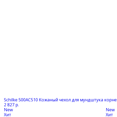
Schilke 500АС510 Кожаный чехол для мундштука корне
2 827 р.
New
New
Хит
Хит