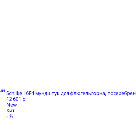
ый
Schilke 16F4 мундштук для флюгельгорна, посеребре
12 601 р.
New
Хит
- %