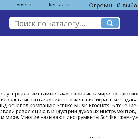
Огромный выбор
Новости
Контакты
56 году, предлагает самые качественные в мире професс
 возраста испытывал сильное желание играть и создав
д основал компанию Schilke Music Products. В течение
звели революцию в индустрии духовых инструментов, н
 мире. Многие называют инструменты Schilke "жемчужин